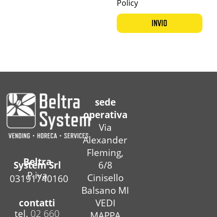
Policy
INVIO
sede
operativa
Via
Alexander
Fleming,
Beltra
6/8
System Srl
P.iva
Cinisello
03191740160
Balsano MI
contatti
VEDI
tel.
02 660
MAPPA