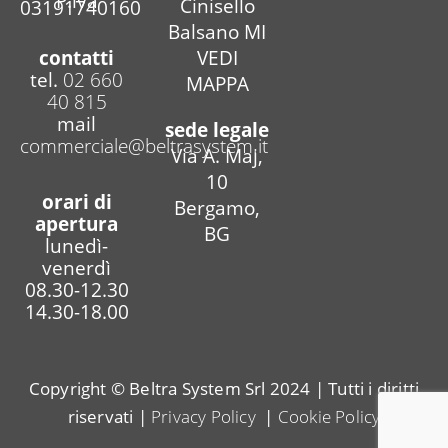
P.iva
Cinisello
03191740160
Balsano MI
contatti
VEDI
tel.
02 660
MAPPA
40 815
mail
sede legale
commerciale@beltrasystem.it
Via A. Maj,
10
orari di
Bergamo,
apertura
BG
lunedì-
venerdì
08.30-12.30
14.30-18.00
Copyright © Beltra System Srl 2024 | Tutti i diritti
riservati |
Privacy Policy
|
Cookie Policy