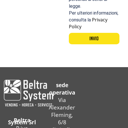
legge.
Per ulteriori informazioni,
Privacy
consulta la
Policy
INVIO
sede
operativa
Via
Alexander
Fleming,
Beltra
6/8
System Srl