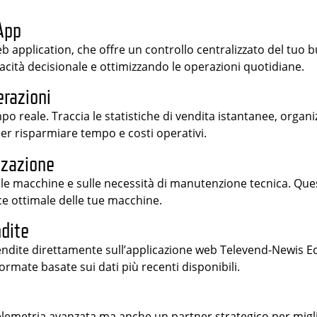
App
eb application, che offre un controllo centralizzato del tuo 
acità decisionale e ottimizzando le operazioni quotidiane.
erazioni
po reale. Traccia le statistiche di vendita istantanee, organ
 per risparmiare tempo e costi operativi.
zzazione
elle macchine e sulle necessità di manutenzione tecnica. Que
ce ottimale delle tue macchine.
ndite
vendite direttamente sull’applicazione web Televend-Newis Edi
ormate basate sui dati più recenti disponibili.
lemetria avanzata ma anche un partner strategico per migli