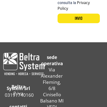
Privacy
consulta la
Policy
INVIO
sede
operativa
Via
Alexander
Fleming,
Beltra
6/8
System Srl
P.iva
Cinisello
03191740160
Balsano MI
contatti
VEDI