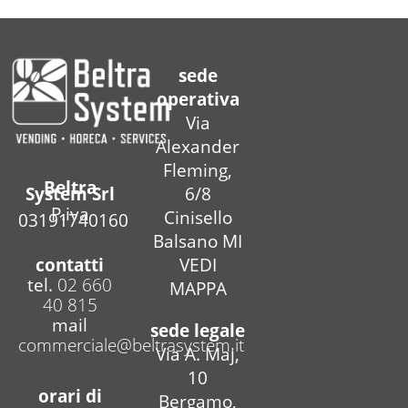
sede
operativa
Via
Alexander
Fleming,
Beltra
6/8
System Srl
P.iva
Cinisello
03191740160
Balsano MI
contatti
VEDI
tel.
02 660
MAPPA
40 815
mail
sede legale
commerciale@beltrasystem.it
Via A. Maj,
10
orari di
Bergamo,