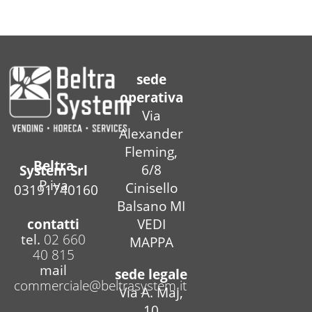
sede
operativa
Via
Alexander
Fleming,
Beltra
6/8
System Srl
P.iva
Cinisello
03191740160
Balsano MI
contatti
VEDI
tel.
02 660
MAPPA
40 815
mail
sede legale
commerciale@beltrasystem.it
Via A. Maj,
10