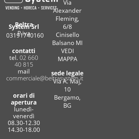
Via
Alexander
Fleming,
Beltra
6/8
System Srl
P.iva
Cinisello
03191740160
Balsano MI
contatti
VEDI
tel.
02 660
MAPPA
40 815
mail
sede legale
commerciale@beltrasystem.it
Via A. Maj,
10
orari di
Bergamo,
apertura
BG
lunedì-
venerdì
08.30-12.30
14.30-18.00