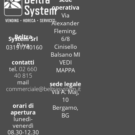
operativa
Via
Alexander
Fleming,
Beltra
6/8
System Srl
P.iva
Cinisello
03191740160
Balsano MI
contatti
VEDI
tel.
02 660
MAPPA
40 815
mail
sede legale
commerciale@beltrasystem.it
Via A. Maj,
10
orari di
Bergamo,
apertura
BG
lunedì-
venerdì
08.30-12.30