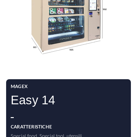
MAGEX
Easy 14
CARATTERISTICHE
Special food
,
Special tool
,
utensili