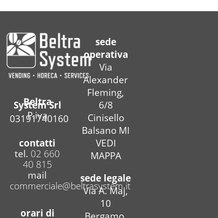
sede
operativa
Via
Alexander
Fleming,
Beltra
6/8
System Srl
P.iva
Cinisello
03191740160
Balsano MI
contatti
VEDI
tel.
02 660
MAPPA
40 815
mail
sede legale
commerciale@beltrasystem.it
Via A. Maj,
10
orari di
Bergamo,