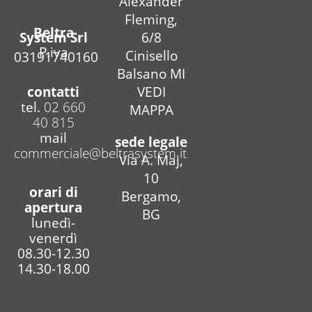
Alexander
Fleming,
Beltra
6/8
System Srl
P.iva
Cinisello
03191740160
Balsano MI
contatti
VEDI
tel.
02 660
MAPPA
40 815
mail
sede legale
commerciale@beltrasystem.it
Via A. Maj,
10
orari di
Bergamo,
apertura
BG
lunedì-
venerdì
08.30-12.30
14.30-18.00