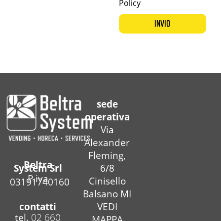
Policy
INVIO
sede
operativa
Via
Alexander
Fleming,
Beltra
6/8
System Srl
P.iva
Cinisello
03191740160
Balsano MI
contatti
VEDI
tel.
02 660
MAPPA