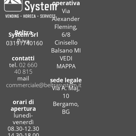
operativa
Via
Alexander
Fleming,
Beltra
6/8
System Srl
P.iva
Cinisello
03191740160
Balsano MI
contatti
VEDI
tel.
02 660
MAPPA
40 815
mail
sede legale
commerciale@beltrasystem.it
Via A. Maj,
10
orari di
Bergamo,
apertura
BG
lunedì-
venerdì
08.30-12.30
14.30-18.00