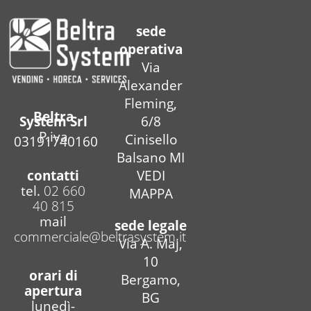
sede
operativa
Via
Alexander
Fleming,
Beltra
6/8
System Srl
P.iva
Cinisello
03191740160
Balsano MI
contatti
VEDI
tel.
02 660
MAPPA
40 815
mail
sede legale
commerciale@beltrasystem.it
Via A. Maj,
10
orari di
Bergamo,
apertura
BG
lunedì-