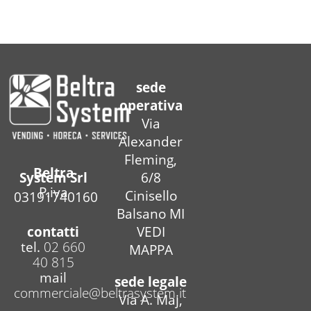
sede
operativa
Via
Alexander
Fleming,
Beltra
6/8
System Srl
P.iva
Cinisello
03191740160
Balsano MI
contatti
VEDI
tel.
02 660
MAPPA
40 815
mail
sede legale
commerciale@beltrasystem.it
Via A. Maj,