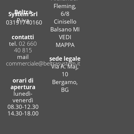
Fleming,
Beltra
6/8
System Srl
P.iva
Cinisello
03191740160
Balsano MI
contatti
VEDI
tel.
02 660
MAPPA
40 815
mail
sede legale
commerciale@beltrasystem.it
Via A. Maj,
10
orari di
Bergamo,
apertura
BG
lunedì-
venerdì
08.30-12.30
14.30-18.00