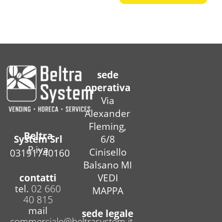
sede
operativa
Via
Alexander
Fleming,
Beltra
6/8
System Srl
P.iva
Cinisello
03191740160
Balsano MI
contatti
VEDI
tel.
02 660
MAPPA
40 815
mail
sede legale
commerciale@beltrasystem.it