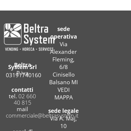
sede
operativa
Via
Alexander
Fleming,
Beltra
6/8
System Srl
P.iva
Cinisello
03191740160
Balsano MI
contatti
VEDI
tel.
02 660
MAPPA
40 815
mail
sede legale
commerciale@beltrasystem.it
Via A. Maj,
10